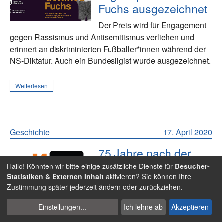
Fuchs ausgezeichnet
Der Preis wird für Engagement
gegen Rassismus und Antisemitismus verliehen und
erinnert an diskriminierten Fußballer*innen während der
NS-Diktatur. Auch ein Bundesligist wurde ausgezeichnet.
Weiterlesen
Geschichte
17. April 2020
75 Jahre nach der
Befreiung: Fußball als
Hallo! Könnten wir bitte einige zusätzliche Dienste für
Besucher-
Teil des Erinnerns in
Statistiken & Externen Inhalt
aktivieren? Sie können Ihre
Zustimmung später jederzeit ändern oder zurückziehen.
Dachau
Cookies
Einstellungen
...
Ich lehne ab
Akzeptieren
ZDF-Reportage zum Umgang in um das ehemalige
verwalten
Konzentrationslager würdigt auch den Fußball als Mittel