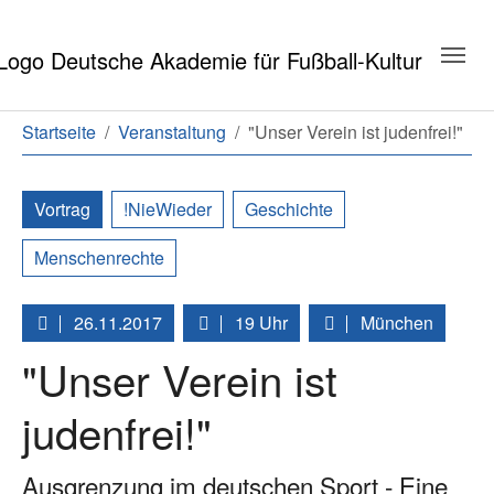
Zum Hauptinhalt springen
Zum Seitenende springen
Sie sind hier:
Startseite
Veranstaltung
"Unser Verein ist judenfrei!"
Vortrag
!NieWieder
Geschichte
Menschenrechte
26.11.2017
19 Uhr
München
"Unser Verein ist
judenfrei!"
Ausgrenzung im deutschen Sport - Eine