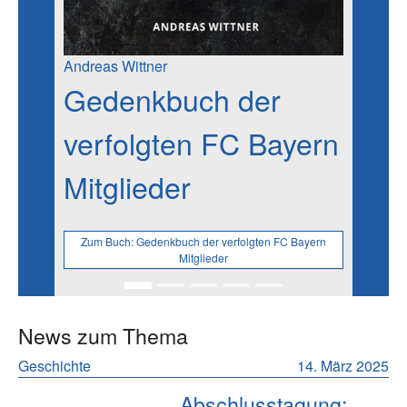
Andreas Wittner
Gedenkbuch der
verfolgten FC Bayern
Mitglieder
Zum Buch:
Gedenkbuch der verfolgten FC Bayern
Mitglieder
News zum Thema
Geschichte
14. März 2025
Abschlusstagung: