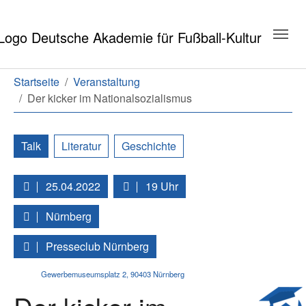
Zum Hauptinhalt springen
Zum Seitenende springen
Sie sind hier:
Startseite
Veranstaltung
Der kicker im Nationalsozialismus
Talk
Literatur
Geschichte
25.04.2022
19 Uhr
Nürnberg
Presseclub Nürnberg
Gewerbemuseumsplatz 2
,
90403
Nürnberg