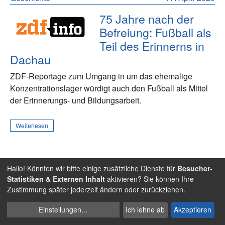
75 Jahre nach der
Befreiung: Fußball als
Teil des Erinnerns in
Dachau
ZDF-Reportage zum Umgang in um das ehemalige
Konzentrationslager würdigt auch den Fußball als Mittel
der Erinnerungs- und Bildungsarbeit.
Weiterlesen
Hallo! Könnten wir bitte einige zusätzliche Dienste für
Besucher-
Menschenrechte
28. Februar 2020
Statistiken & Externen Inhalt
aktivieren? Sie können Ihre
Zustimmung später jederzeit ändern oder zurückziehen.
Auch der Fußball
zeigt Gesicht gegen
Cookies
Einstellungen
...
Ich lehne ab
Akzeptieren
rassistischen Terror
verwalten