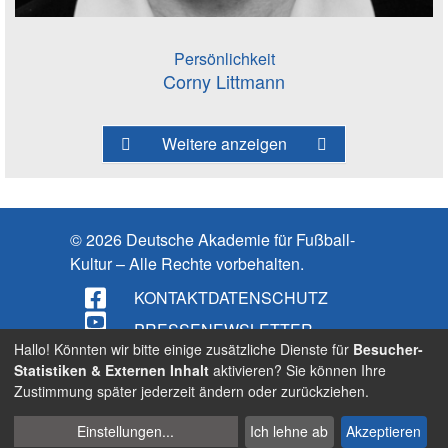
Persönlichkeit
Corny Littmann
Weitere anzeigen
© 2026 Deutsche Akademie für Fußball-
Kultur – Alle Rechte vorbehalten.
KONTAKT
DATENSCHUTZ
PRESSE
NEWSLETTER
Hallo! Könnten wir bitte einige zusätzliche Dienste für
Besucher-
IMPRESSUM
Statistiken & Externen Inhalt
aktivieren? Sie können Ihre
Zustimmung später jederzeit ändern oder zurückziehen.
BARRIEREFREIHEIT
Cookies
Suche
Einstellungen
...
Ich lehne ab
Akzeptieren