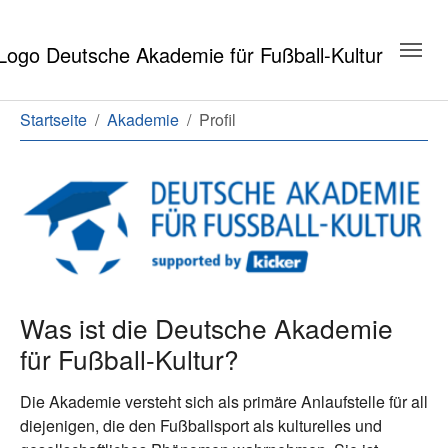
Zum Hauptinhalt springen
Zum Seitenende springen
Sie sind hier:
Startseite
Akademie
Profil
Das Profil der Deutschen Akademi
Was ist die Deutsche Akademie
für Fußball-Kultur?
Die Akademie versteht sich als primäre Anlaufstelle für all
diejenigen, die den Fußballsport als kulturelles und