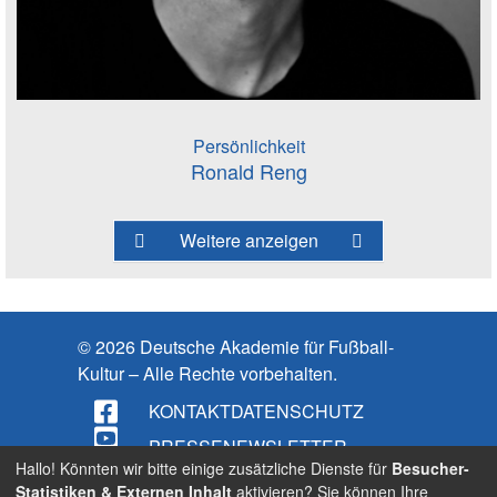
Persönlichkeit
Ronald Reng
Weitere anzeigen
© 2026 Deutsche Akademie für Fußball-
Kultur – Alle Rechte vorbehalten.
KONTAKT
DATENSCHUTZ
PRESSE
NEWSLETTER
Hallo! Könnten wir bitte einige zusätzliche Dienste für
Besucher-
IMPRESSUM
Statistiken & Externen Inhalt
aktivieren? Sie können Ihre