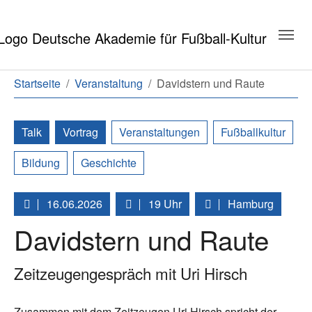
Zum Hauptinhalt springen
Zum Seitenende springen
Sie sind hier:
Startseite
Veranstaltung
Davidstern und Raute
Talk
Vortrag
Veranstaltungen
Fußballkultur
Bildung
Geschichte
16.06.2026
19 Uhr
Hamburg
Davidstern und Raute
Zeitzeugengespräch mit Uri Hirsch
Zusammen mit dem Zeitzeugen Uri Hirsch spricht der