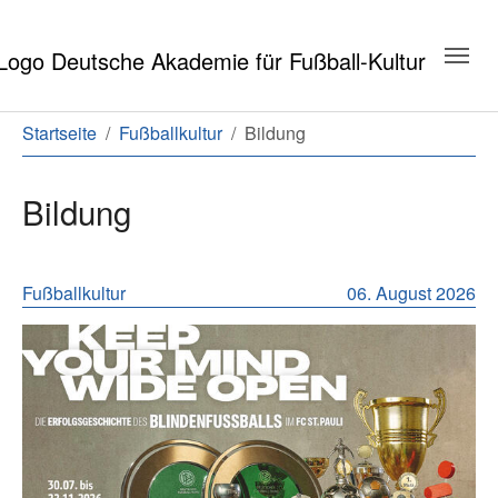
Zum Hauptinhalt springen
Zum Seitenende springen
Sie sind hier:
Startseite
Fußballkultur
Bildung
Bildung
Meldungen aus dem Bereich Bildun
Fußballkultur
06. August 2026