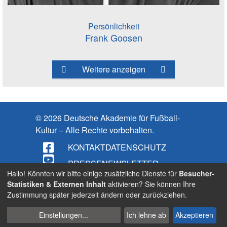
Persönlichkeit
Frank Goosen
Weitere anzeigen
© 2026 Deutsche Akademie für Fußball-
Kultur – Alle Rechte vorbehalten.
KONTAKT
DATENSCHUTZ
PRESSE
NEWSLETTER
Hallo! Könnten wir bitte einige zusätzliche Dienste für
Besucher-
IMPRESSUM
Statistiken & Externen Inhalt
aktivieren? Sie können Ihre
Zustimmung später jederzeit ändern oder zurückziehen.
BARRIEREFREIHEIT
Cookies
Suche
Einstellungen
...
Ich lehne ab
Akzeptieren
verwalten