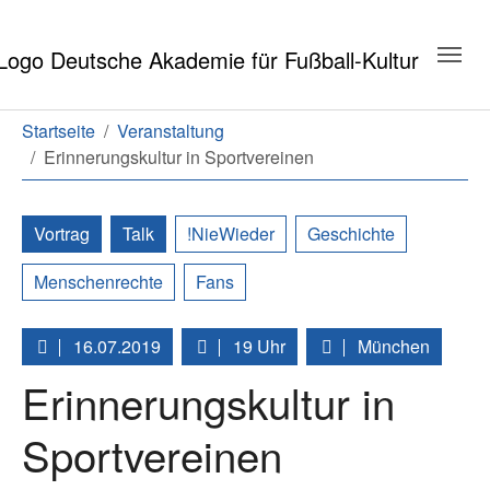
Zum Hauptinhalt springen
Zum Seitenende springen
Sie sind hier:
Startseite
Veranstaltung
Erinnerungskultur in Sportvereinen
Vortrag
Talk
!NieWieder
Geschichte
Menschenrechte
Fans
16.07.2019
19 Uhr
München
Erinnerungskultur in
Sportvereinen