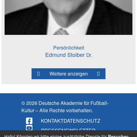
Persönlichkeit
Edmund Stoiber
Dr.
Weitere anzeigen
© 2026 Deutsche Akademie für Fußball-
Kultur – Alle Rechte vorbehalten.
KONTAKT
DATENSCHUTZ
PRESSE
NEWSLETTER
Hallo! Könnten wir bitte einige zusätzliche Dienste für
Besucher-