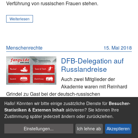
Verführung von russischen Frauen stehen.
Weiterlesen
Menschenrechte
15. Mai 2018
DFB-Delegation auf
Russlandreise
Auch zwei Mitglieder der
Akademie waren mit Reinhard
Grindel zu Gast bei der deutsch-russischen
Fußballwoche.
Hallo! Könnten wir bitte einige zusätzliche Dienste für
Besucher-
Statistiken & Externen Inhalt
aktivieren? Sie können Ihre
Zustimmung später jederzeit ändern oder zurückziehen.
Weiterlesen
Cookies
Einstellungen
...
Ich lehne ab
Akzeptieren
verwalten