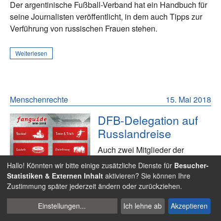
Der argentinische Fußball-Verband hat ein Handbuch für
seine Journalisten veröffentlicht, in dem auch Tipps zur
Verführung von russischen Frauen stehen.
Weiterlesen
Menschenrechte
15. Mai 2018
DFB-Delegation auf
Russlandreise
Auch zwei Mitglieder der
Akademie waren mit Reinhard
Hallo! Könnten wir bitte einige zusätzliche Dienste für
Besucher-
Grindel zu Gast bei der deutsch-russischen
Statistiken & Externen Inhalt
aktivieren? Sie können Ihre
Fußballwoche.
Zustimmung später jederzeit ändern oder zurückziehen.
Cookies
Einstellungen
...
Ich lehne ab
Akzeptieren
Weiterlesen
verwalten