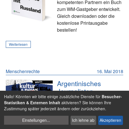
kompetenten Partnern ein Buch
zum WM-Gastgeber entwickelt.
Gleich downloaden oder die
kostenlose Printausgabe
bestellen!
Weiterlesen
Menschenrechte
16. Mai 2018
Argentinisches
Journalisten-
Hallo! Könnten wir bitte einige zusätzliche Dienste für
Besucher-
Handbuch sorgt für
Statistiken & Externen Inhalt
aktivieren? Sie können Ihre
Eklat
Zustimmung später jederzeit ändern oder zurückziehen.
Der argentinische Fußball-Verband hat ein Handbuch für
Cookies
Einstellungen
...
Ich lehne ab
Akzeptieren
seine Journalisten veröffentlicht, in dem auch Tipps zur
verwalten