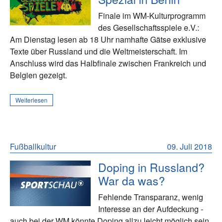
Finale im WM-Kulturprogramm
des Gesellschaftsspiele e.V.:
Am Dienstag lesen ab 18 Uhr namhafte Gätse exklusive
Texte über Russland und die Weltmeisterschaft. Im
Anschluss wird das Halbfinale zwischen Frankreich und
Belgien gezeigt.
Weiterlesen
Fußballkultur
09. Juli 2018
Doping in Russland?
War da was?
Fehlende Transparanz, wenig
Interesse an der Aufdeckung -
auch bei der WM könnte Doping allzu leicht möglich sein.