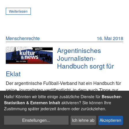
Weiterlesen
Menschenrechte
16. Mai 2018
Argentinisches
Journalisten-
Handbuch sorgt für
Eklat
Der argentinische Fußball-Verband hat ein Handbuch für
seine Journalisten veröffentlicht, in dem auch Tipps zur
Hallo! Könnten wir bitte einige zusätzliche Dienste für
Besucher-
Verführung von russischen Frauen stehen.
Statistiken & Externen Inhalt
aktivieren? Sie können Ihre
Zustimmung später jederzeit ändern oder zurückziehen.
Weiterlesen
Cookies
Einstellungen
...
Ich lehne ab
Akzeptieren
verwalten