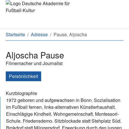
Zum Hauptinhalt springen
Zum Seitenende springen
Sie sind hier:
Startseite
Adresse
Pause, Aljoscha
Aljoscha Pause
Filmemacher und Journalist
Persönlichkeit
Kurzbiographie
1972 geboren und aufgewachsen in Bonn. Sozialisation
im Fußball fernen, links-alternativen Künstlerhaushalt.
Einschlägige Kindheit. Wohngemeinschaft. Montessori-
Schule. Friedensdemo. Sitzblockade statt Stehplatz Süd.
Brokdorf statt Müngersdorf. Erweckung durch den jungen