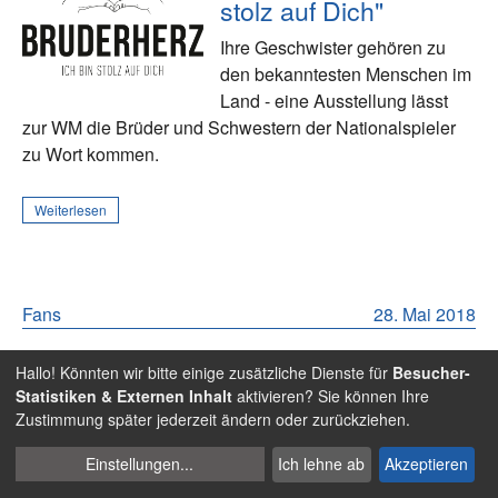
stolz auf Dich"
Ihre Geschwister gehören zu
den bekanntesten Menschen im
Land - eine Ausstellung lässt
zur WM die Brüder und Schwestern der Nationalspieler
zu Wort kommen.
Weiterlesen
Fans
28. Mai 2018
"Reiseführer" für die
Hallo! Könnten wir bitte einige zusätzliche Dienste für
Besucher-
Weltmeisterschaft
Statistiken & Externen Inhalt
aktivieren? Sie können Ihre
erschienen
Zustimmung später jederzeit ändern oder zurückziehen.
Cookies
Russlandreise angesagt? Die
Einstellungen
...
Ich lehne ab
Akzeptieren
verwalten
DFB-Kulturstiftung hat mit