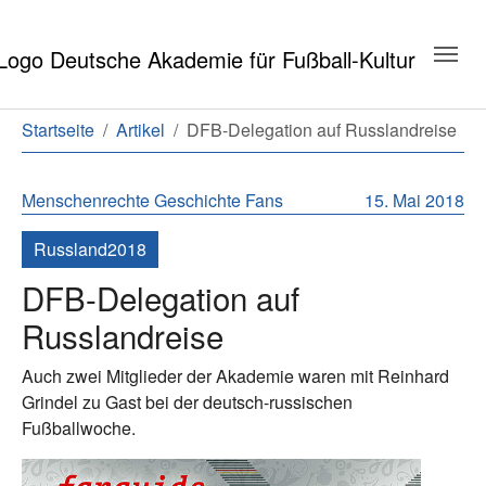
Zum Hauptinhalt springen
Zum Seitenende springen
Sie sind hier:
Startseite
Artikel
DFB-Delegation auf Russlandreise
Menschenrechte
Geschichte
Fans
15. Mai 2018
Russland2018
DFB-Delegation auf
Russlandreise
Auch zwei Mitglieder der Akademie waren mit Reinhard
Grindel zu Gast bei der deutsch-russischen
Fußballwoche.