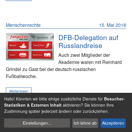
Menschenrechte
15. Mai 2018
DFB-Delegation auf
Russlandreise
Auch zwei Mitglieder der
Akademie waren mit Reinhard
Grindel zu Gast bei der deutsch-russischen
Fußballwoche.
Weiterlesen
Hallo! Könnten wir bitte einige zusätzliche Dienste für
Besucher-
Statistiken & Externen Inhalt
aktivieren? Sie können Ihre
Zustimmung später jederzeit ändern oder zurückziehen.
Fans
09. Mai 2018
Cookies
Einstellungen
...
Ich lehne ab
Akzeptieren
verwalten
Der DFB und