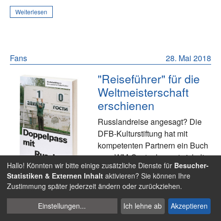
Weiterlesen
Fans
28. Mai 2018
"Reiseführer" für die
Weltmeisterschaft
erschienen
Russlandreise angesagt? Die
DFB-Kulturstiftung hat mit
kompetenten Partnern ein Buch
zum WM-Gastgeber entwickelt.
Hallo! Könnten wir bitte einige zusätzliche Dienste für
Besucher-
Gleich downloaden oder die
Statistiken & Externen Inhalt
aktivieren? Sie können Ihre
kostenlose Printausgabe
Zustimmung später jederzeit ändern oder zurückziehen.
bestellen!
Cookies
Einstellungen
...
Ich lehne ab
Akzeptieren
verwalten
Weiterlesen