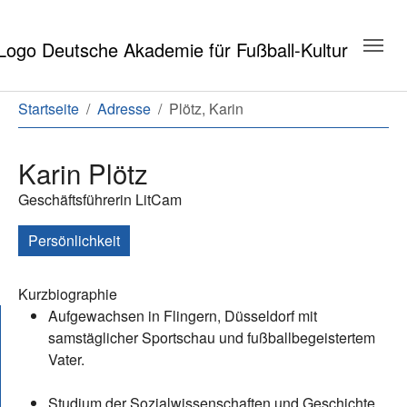
Zum Hauptinhalt springen
Zum Seitenende springen
Sie sind hier:
Startseite
Adresse
Plötz, Karin
Karin Plötz
Geschäftsführerin LitCam
Persönlichkeit
Kurzbiographie
Aufgewachsen in Flingern, Düsseldorf mit
samstäglicher Sportschau und fußballbegeistertem
Vater.
Studium der Sozialwissenschaften und Geschichte