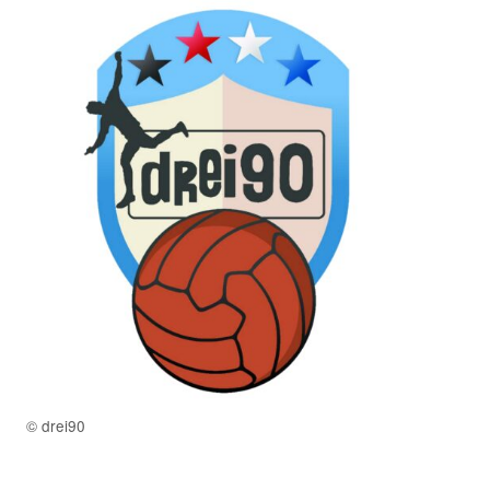
© drei90