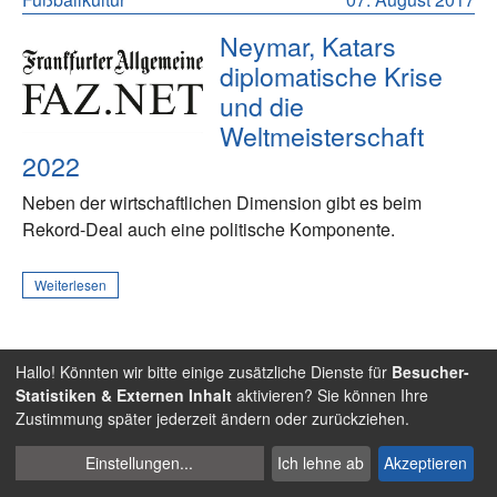
Neymar, Katars
diplomatische Krise
und die
Weltmeisterschaft
2022
Neben der wirtschaftlichen Dimension gibt es beim
Rekord-Deal auch eine politische Komponente.
Weiterlesen
Hallo! Könnten wir bitte einige zusätzliche Dienste für
Besucher-
Menschenrechte
18. Januar 2017
Statistiken & Externen Inhalt
aktivieren? Sie können Ihre
Zustimmung später jederzeit ändern oder zurückziehen.
"Die Fifa hätte die WM
Cookies
niemals nach Katar
Einstellungen
...
Ich lehne ab
Akzeptieren
verwalten
vergeben dürfen"