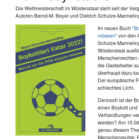
Die Weltmeisterschaft im Wüstenstaat steht seit der Verg
Autoren Bernd-M. Beyer und Dietrich Schulze-Marmeling, 
Im neuen Buch
"Bo
müssen"
von den A
Schulze-Marmeling
Wüstenstaat ausfüh
Menschenrechten i
die Gastarbeiter a
überhaupt dazu kam
Der europäische Fu
schlechtes Licht.
Dennoch ist der Bo
einen Boykott und h
Verhandlungen verb
werden? Am 15.06.2
genau diesem Thema
Menschenrechte: B