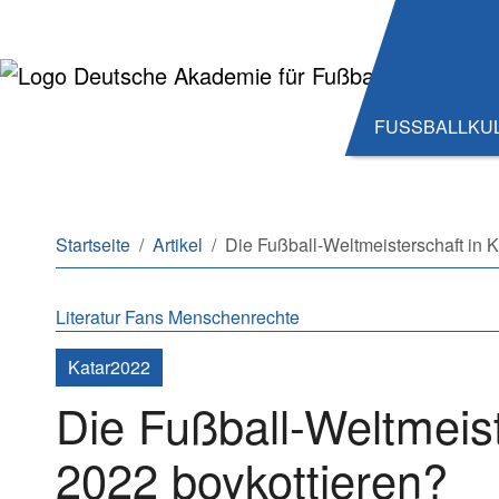
Zum Hauptinhalt springen
Zum Seitenende springen
FUSSBALLKU
Sie sind hier:
Startseite
Artikel
Die Fußball-Weltmeisterschaft in 
Literatur
Fans
Menschenrechte
Katar2022
Die Fußball-Weltmeist
2022 boykottieren?