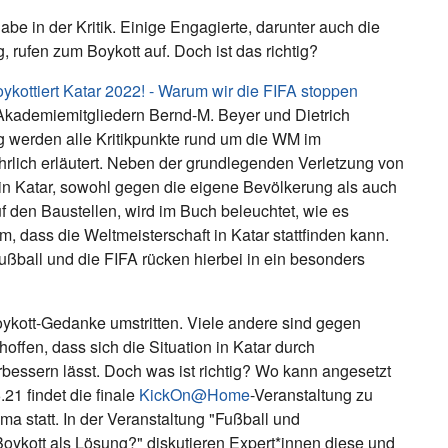
abe in der Kritik. Einige Engagierte, darunter auch die
rufen zum Boykott auf. Doch ist das richtig?
ykottiert Katar 2022! - Warum wir die FIFA stoppen
kademiemitgliedern Bernd-M. Beyer und Dietrich
 werden alle Kritikpunkte rund um die WM im
rlich erläutert. Neben der grundlegenden Verletzung von
n Katar, sowohl gegen die eigene Bevölkerung als auch
uf den Baustellen, wird im Buch beleuchtet, wie es
, dass die Weltmeisterschaft in Katar stattfinden kann.
ßball und die FIFA rücken hierbei in ein besonders
ykott-Gedanke umstritten. Viele andere sind gegen
offen, dass sich die Situation in Katar durch
essern lässt. Doch was ist richtig? Wo kann angesetzt
1 findet die finale
KickOn@Home
-Veranstaltung zu
 statt. In der Veranstaltung "Fußball und
oykott als Lösung?" diskutieren Expert*innen diese und