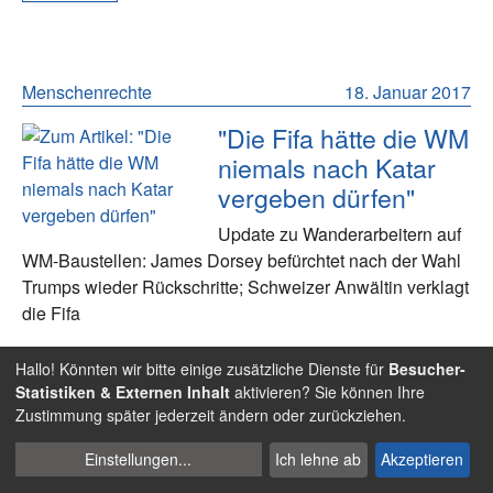
Menschenrechte
18. Januar 2017
"Die Fifa hätte die WM
niemals nach Katar
vergeben dürfen"
Update zu Wanderarbeitern auf
WM-Baustellen: James Dorsey befürchtet nach der Wahl
Trumps wieder Rückschritte; Schweizer Anwältin verklagt
die Fifa
Hallo! Könnten wir bitte einige zusätzliche Dienste für
Besucher-
Weiterlesen
Statistiken & Externen Inhalt
aktivieren? Sie können Ihre
Zustimmung später jederzeit ändern oder zurückziehen.
Cookies
Einstellungen
...
Ich lehne ab
Akzeptieren
Veranstaltungen
27. Mai 2016
verwalten