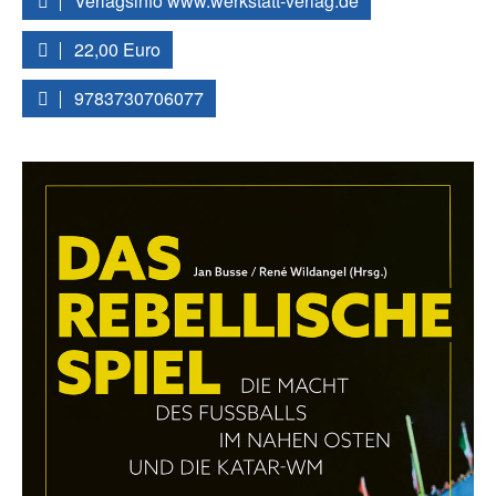
Verlagsinfo www.werkstatt-verlag.de
22,00 Euro
9783730706077