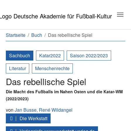
Zum Hauptinhalt springen
Zum Seitenende springen
Sie sind hier:
Startseite
Buch
Das rebellische Spiel
Sachbuch
Katar2022
Saison 2022/2023
Literatur
Menschenrechte
Das rebellische Spiel
Die Macht des Fußballs im Nahen Osten und die Katar-WM
(2022/2023)
von
Jan Busse,
René Wildangel
Die Werkstatt