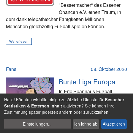
"Bessermacher" des Essener
Chancen e.V. einen Traum, in
dem dank telepathischer Fähigkeiten Millionen
Menschen gleichzeitig Fußball spielen können.
Weiterlesen
Fans
08. Oktober 2020
Bunte Liga Europa
In Eric Spannaus Fußball-
Utopie wird Realität, was jetzt
Hallo! Könnten wir bitte einige zusätzliche Dienste für
Besucher-
schon zu sehen ist: München,
Statistiken & Externen Inhalt
aktivieren? Sie können Ihre
Zustimmung später jederzeit ändern oder zurückziehen.
Dortmund und Leipzig spielen in einer anderen Liga. Der
Rest misst sich in einem neu gestalteten und
Cookies
Einstellungen
...
Ich lehne ab
Akzeptieren
spannenden Wettbewerb, der "Bunten Liga".
verwalten