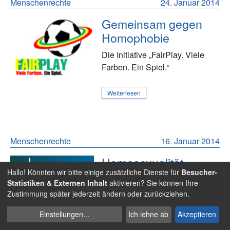
Menschenrechte
24. Januar 2014
Gemeinsam gegen
Homophobie
Die Initiative „FairPlay. Viele
Farben. Ein Spiel.“
Weiterlesen
Menschenrechte
16. Januar 2014
Homosexualität,
Hallo! Könnten wir bitte einige zusätzliche Dienste für
Besucher-
Fußball & Theater
Statistiken & Externen Inhalt
aktivieren? Sie können Ihre
Aufführungen in
Zustimmung später jederzeit ändern oder zurückziehen.
Umkleidekabinen - am Sonntag
Cookies
Einstellungen
...
Ich lehne ab
Akzeptieren
öffentliche Probe in Göttingen
verwalten