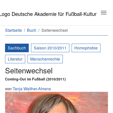
Zum Hauptinhalt springen
Zum Seitenende springen
Sie sind hier:
Startseite
Buch
Seitenwechsel
Sachbuch
Saison 2010/2011
Homophobie
Literatur
Menschenrechte
Seitenwechsel
Coming-Out im Fußball (2010/2011)
von
Tanja Walther-Ahrens