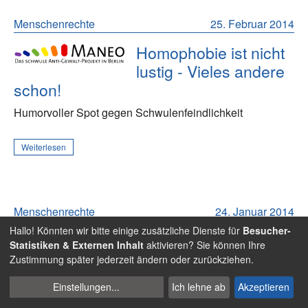
Menschenrechte
25. Februar 2014
Homophobie ist nicht
lustig - Vieles andere
schon!
Humorvoller Spot gegen Schwulenfeindlichkeit
Weiterlesen
Menschenrechte
24. Januar 2014
Hallo! Könnten wir bitte einige zusätzliche Dienste für
Besucher-
Gemeinsam gegen
Statistiken & Externen Inhalt
aktivieren? Sie können Ihre
Homophobie
Zustimmung später jederzeit ändern oder zurückziehen.
Cookies
Die Initiative „FairPlay. Viele
Einstellungen
...
Ich lehne ab
Akzeptieren
Farben. Ein Spiel.“
verwalten