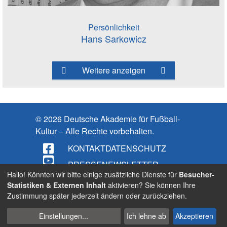
Persönlichkeit
Hans Sarkowicz
Weitere anzeigen
© 2026 Deutsche Akademie für Fußball-
Kultur – Alle Rechte vorbehalten.
KONTAKT
DATENSCHUTZ
PRESSE
NEWSLETTER
Hallo! Könnten wir bitte einige zusätzliche Dienste für
Besucher-
IMPRESSUM
Statistiken & Externen Inhalt
aktivieren? Sie können Ihre
Zustimmung später jederzeit ändern oder zurückziehen.
BARRIEREFREIHEIT
Cookies
Suche
Einstellungen
...
Ich lehne ab
Akzeptieren
verwalten