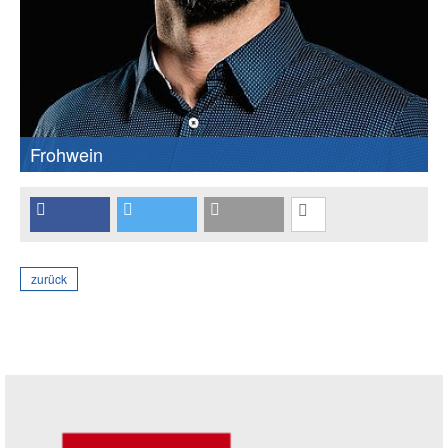
Frohwein
zurück
Seitenleiste