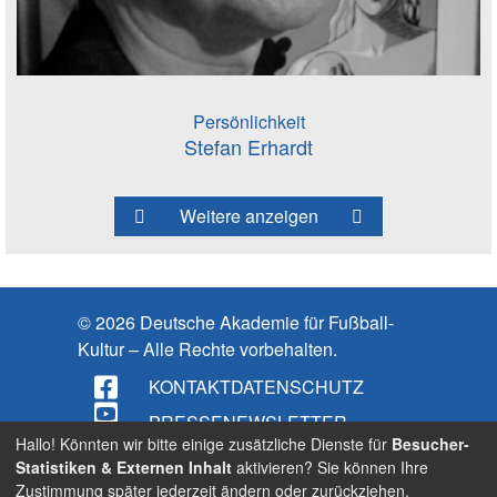
Persönlichkeit
Stefan Erhardt
Weitere anzeigen
© 2026 Deutsche Akademie für Fußball-
Kultur – Alle Rechte vorbehalten.
KONTAKT
DATENSCHUTZ
PRESSE
NEWSLETTER
Hallo! Könnten wir bitte einige zusätzliche Dienste für
Besucher-
IMPRESSUM
Statistiken & Externen Inhalt
aktivieren? Sie können Ihre
Zustimmung später jederzeit ändern oder zurückziehen.
BARRIEREFREIHEIT