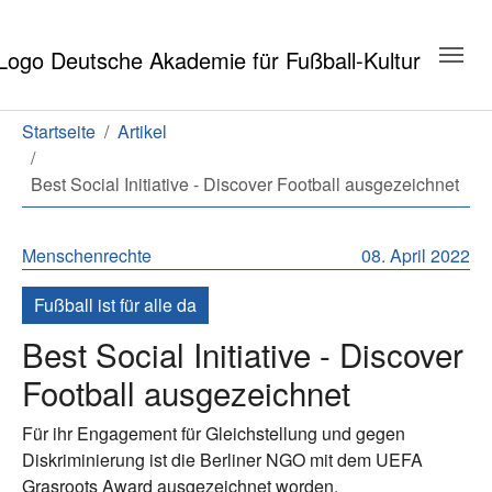
Zum Hauptinhalt springen
Zum Seitenende springen
Sie sind hier:
Startseite
Artikel
Best Social Initiative - Discover Football ausgezeichnet
Menschenrechte
08. April 2022
Fußball ist für alle da
Best Social Initiative - Discover
Football ausgezeichnet
Für ihr Engagement für Gleichstellung und gegen
Diskriminierung ist die Berliner NGO mit dem UEFA
Grasroots Award ausgezeichnet worden.