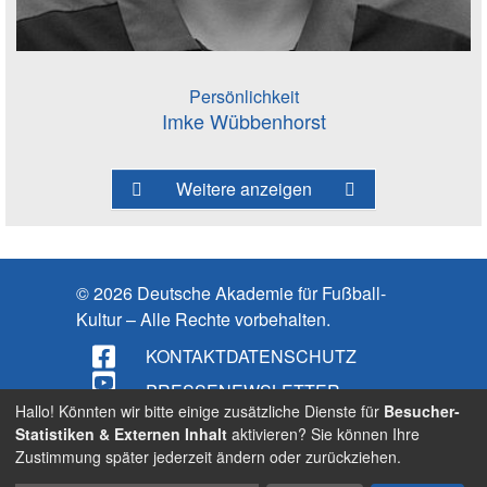
Persönlichkeit
Imke Wübbenhorst
Weitere anzeigen
© 2026 Deutsche Akademie für Fußball-
Kultur – Alle Rechte vorbehalten.
KONTAKT
DATENSCHUTZ
PRESSE
NEWSLETTER
Hallo! Könnten wir bitte einige zusätzliche Dienste für
Besucher-
IMPRESSUM
Statistiken & Externen Inhalt
aktivieren? Sie können Ihre
Zustimmung später jederzeit ändern oder zurückziehen.
BARRIEREFREIHEIT