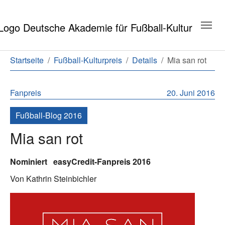
Zum Hauptinhalt springen
Zum Seitenende springen
Sie sind hier:
Startseite
Fußball-Kulturpreis
Details
Mia san rot
Fanpreis
20. Juni 2016
Fußball-Blog 2016
Mia san rot
Nominiert
easyCredit-Fanpreis 2016
Von Kathrin Steinbichler