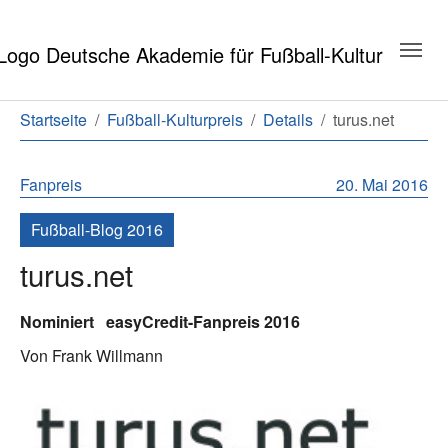
Zum Hauptinhalt springen
Zum Seitenende springen
Sie sind hier:
Startseite
Fußball-Kulturpreis
Details
turus.net
Fanpreis
20. Mai 2016
Fußball-Blog 2016
turus.net
Nominiert
easyCredit-Fanpreis 2016
Von Frank Willmann