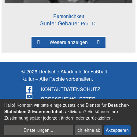
Persönlichkeit
Gunter Gebauer
Prof. Dr.
Weitere anzeigen
© 2026 Deutsche Akademie für Fußball-
Kultur – Alle Rechte vorbehalten.
KONTAKT
DATENSCHUTZ
PRESSE
NEWSLETTER
Hallo! Könnten wir bitte einige zusätzliche Dienste für
Besucher-
IMPRESSUM
Statistiken & Externen Inhalt
aktivieren? Sie können Ihre
Zustimmung später jederzeit ändern oder zurückziehen.
BARRIEREFREIHEIT
Cookies
Suche
Einstellungen
...
Ich lehne ab
Akzeptieren
verwalten