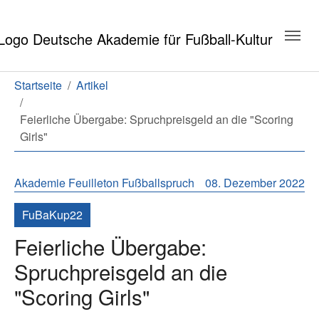
Zum Hauptinhalt springen
Zum Seitenende springen
Sie sind hier:
Startseite
Artikel
Feierliche Übergabe: Spruchpreisgeld an die "Scoring
Girls"
Akademie
Feuilleton
Fußballspruch
08. Dezember 2022
FuBaKup22
Feierliche Übergabe:
Spruchpreisgeld an die
"Scoring Girls"