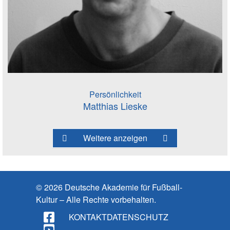
Persönlichkeit
Matthias Lieske
Weitere anzeigen
© 2026 Deutsche Akademie für Fußball-
Kultur – Alle Rechte vorbehalten.
KONTAKT
DATENSCHUTZ