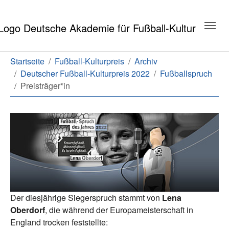
Zum Hauptinhalt springen
Zum Seitenende springen
Sie sind hier:
Startseite
Fußball-Kulturpreis
Archiv
Deutscher Fußball-Kulturpreis 2022
Fußballspruch
Preisträger*in
Der diesjährige Siegerspruch stammt von
Lena
Oberdorf
, die während der Europameisterschaft in
England trocken feststellte: