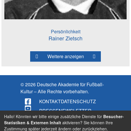
Persönlichkeit
Rainer Zietsch
Weitere anzeigen
© 2026 Deutsche Akademie für Fußball-
Kultur – Alle Rechte vorbehalten.
KONTAKT
DATENSCHUTZ
PRESSE
NEWSLETTER
Hallo! Könnten wir bitte einige zusätzliche Dienste für
Besucher-
IMPRESSUM
Statistiken & Externen Inhalt
aktivieren? Sie können Ihre
Zustimmung später jederzeit ändern oder zurückziehen.
BARRIEREFREIHEIT