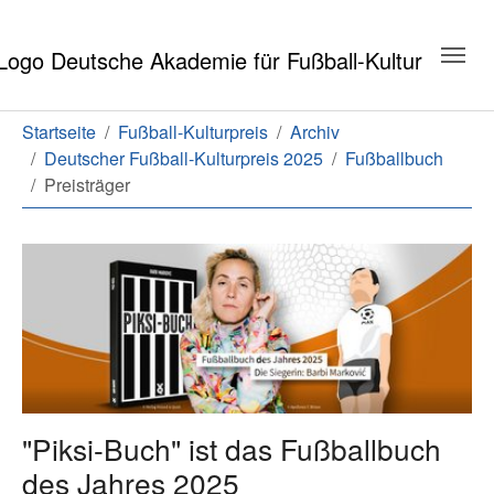
Zum Hauptinhalt springen
Zum Seitenende springen
Sie sind hier:
Startseite
Fußball-Kulturpreis
Archiv
Deutscher Fußball-Kulturpreis 2025
Fußballbuch
Preisträger
Preisträger Fußballbuch des Jah
"Piksi-Buch" ist das Fußballbuch
des Jahres 2025