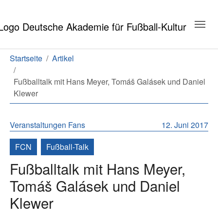
Zum Hauptinhalt springen
Zum Seitenende springen
Sie sind hier:
Startseite
Artikel
Fußballtalk mit Hans Meyer, Tomáš Galásek und Daniel
Klewer
Veranstaltungen
Fans
12. Juni 2017
FCN
Fußball-Talk
Fußballtalk mit Hans Meyer,
Tomáš Galásek und Daniel
Klewer