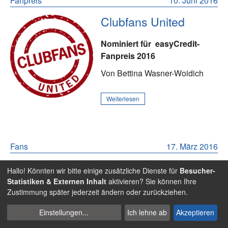
Fanpreis
10. Juni 2016
Clubfans United
Nominiert für
easyCredit-
Fanpreis 2016
Von Bettina Wasner-Woidich
Weiterlesen
Fans
17. März 2016
Der FCN und das Bier
Hallo! Könnten wir bitte einige zusätzliche Dienste für
Besucher-
Statistiken & Externen Inhalt
aktivieren? Sie können Ihre
Mit Jürgen Roth und Daniel
Zustimmung später jederzeit ändern oder zurückziehen.
Kirchner stehen die ersten
Cookies
Gesprächsgäste für den Fußball-Talk im südpunkt fest.
Einstellungen
...
Ich lehne ab
Akzeptieren
verwalten