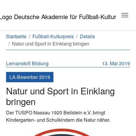
Zum Hauptinhalt springen
Zum Seitenende springen
Sie sind hier:
Startseite
Fußball-Kulturpreis
Details
Natur und Sport in Einklang bringen
Lernanstoß
Bildung
13. Mai 2019
LA-Bewerber 2019
Natur und Sport in Einklang
bringen
Der TUSPO Nassau 1920 Beilstein e.V. bringt
Kindergarten- und Schulkindern die Natur näher.