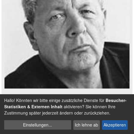
Hallo! Könnten wir bitte einige zusätzliche Dienste für
Besucher-
Persönlichkeit
Statistiken & Externen Inhalt
aktivieren? Sie können Ihre
Eckhard Henscheid
Zustimmung später jederzeit ändern oder zurückziehen.
Cookies
Einstellungen
...
Ich lehne ab
Akzeptieren
Weitere anzeigen
verwalten