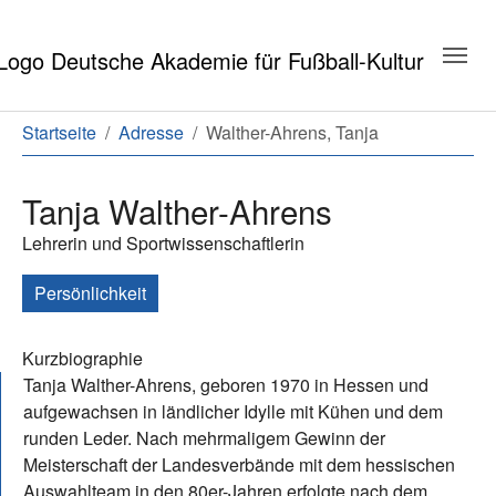
Zum Hauptinhalt springen
Zum Seitenende springen
Sie sind hier:
Startseite
Adresse
Walther-Ahrens, Tanja
Tanja Walther-Ahrens
Lehrerin und Sportwissenschaftlerin
Persönlichkeit
Kurzbiographie
Tanja Walther-Ahrens, geboren 1970 in Hessen und
aufgewachsen in ländlicher Idylle mit Kühen und dem
runden Leder. Nach mehrmaligem Gewinn der
Meisterschaft der Landesverbände mit dem hessischen
Auswahlteam in den 80er-Jahren erfolgte nach dem