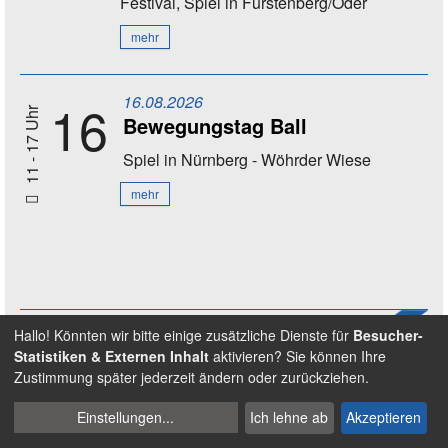
Festival, Spiel
in Fürstenberg/Oder
mehr
16.08.2026
16
11 - 17 Uhr
Bewegungstag Ball
Spiel
in Nürnberg - Wöhrder Wiese
mehr
Hallo! Könnten wir bitte einige zusätzliche Dienste für
Besucher-
26.02.2027
26
Statistiken & Externen Inhalt
aktivieren? Sie können Ihre
Deutscher Fußball-Kulturpreis
Zustimmung später jederzeit ändern oder zurückziehen.
2026
20 Uhr
Cookies
Theater
in Nürnberg
Einstellungen
...
Ich lehne ab
Akzeptieren
verwalten