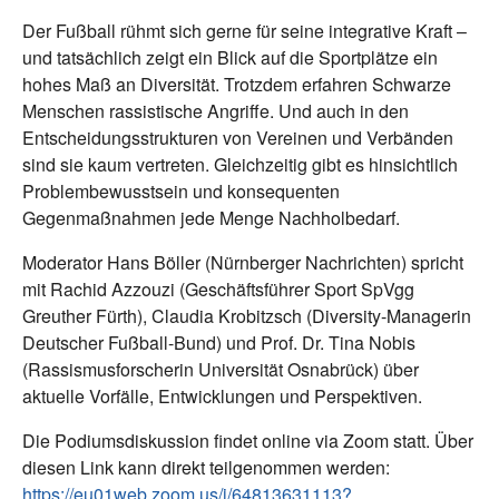
Der Fußball rühmt sich gerne für seine integrative Kraft –
und tatsächlich zeigt ein Blick auf die Sportplätze ein
hohes Maß an Diversität. Trotzdem erfahren Schwarze
Menschen rassistische Angriffe. Und auch in den
Entscheidungsstrukturen von Vereinen und Verbänden
sind sie kaum vertreten. Gleichzeitig gibt es hinsichtlich
Problembewusstsein und konsequenten
Gegenmaßnahmen jede Menge Nachholbedarf.
Moderator Hans Böller (Nürnberger Nachrichten) spricht
mit Rachid Azzouzi (Geschäftsführer Sport SpVgg
Greuther Fürth), Claudia Krobitzsch (Diversity-Managerin
Deutscher Fußball-Bund) und Prof. Dr. Tina Nobis
(Rassismusforscherin Universität Osnabrück) über
aktuelle Vorfälle, Entwicklungen und Perspektiven.
Die Podiumsdiskussion findet online via Zoom statt. Über
diesen Link kann direkt teilgenommen werden:
https://eu01web.zoom.us/j/64813631113?