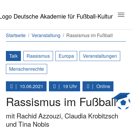
Zum Hauptinhalt springen
Zum Seitenende springen
Sie sind hier:
Startseite
Veranstaltung
Rassismus im Fußball
Talk
Rassismus
Europa
Veranstaltungen
Menschenrechte
10.06.2021
19 Uhr
Online
Rassismus im Fußball
mit Rachid Azzouzi, Claudia Krobitzsch
und Tina Nobis