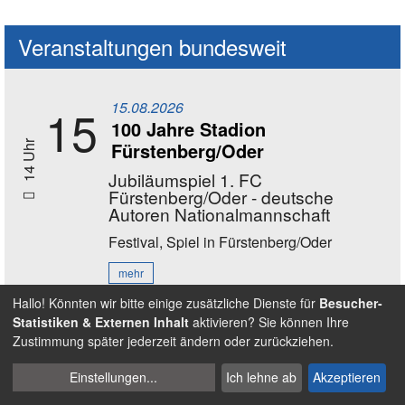
Veranstaltungen bundesweit
15.08.2026
15
100 Jahre Stadion
Fürstenberg/Oder
14 Uhr
Jubiläumspiel 1. FC
Fürstenberg/Oder - deutsche
Autoren Nationalmannschaft
Festival, Spiel
in Fürstenberg/Oder
mehr
Hallo! Könnten wir bitte einige zusätzliche Dienste für
Besucher-
Statistiken & Externen Inhalt
aktivieren? Sie können Ihre
16.08.2026
16
Zustimmung später jederzeit ändern oder zurückziehen.
11 - 17 Uhr
Bewegungstag Ball
Cookies
Einstellungen
...
Ich lehne ab
Akzeptieren
Spiel
in Nürnberg - Wöhrder Wiese
verwalten