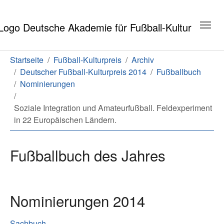
Zum Hauptinhalt springen
Zum Seitenende springen
Sie sind hier:
Startseite
Fußball-Kulturpreis
Archiv
Deutscher Fußball-Kulturpreis 2014
Fußballbuch
Nominierungen
Soziale Integration und Amateurfußball. Feldexperiment
in 22 Europäischen Ländern.
Fußballbuch des Jahres
Nominierungen 2014
Sachbuch