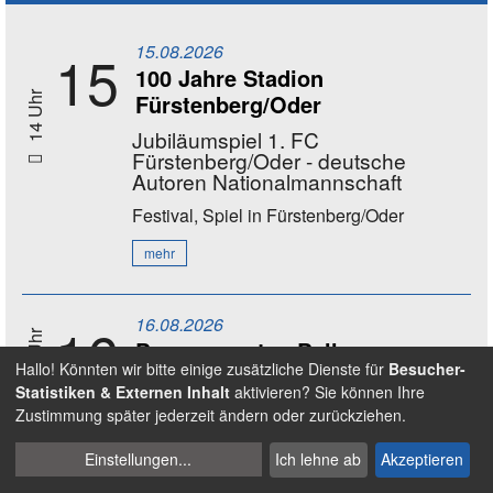
15.08.2026
15
100 Jahre Stadion
Fürstenberg/Oder
14 Uhr
Jubiläumspiel 1. FC
Fürstenberg/Oder - deutsche
Autoren Nationalmannschaft
Festival, Spiel
in Fürstenberg/Oder
mehr
16.08.2026
16
11 - 17 Uhr
Bewegungstag Ball
Hallo! Könnten wir bitte einige zusätzliche Dienste für
Besucher-
Spiel
in Nürnberg - Wöhrder Wiese
Statistiken & Externen Inhalt
aktivieren? Sie können Ihre
Zustimmung später jederzeit ändern oder zurückziehen.
mehr
Cookies
Einstellungen
...
Ich lehne ab
Akzeptieren
verwalten