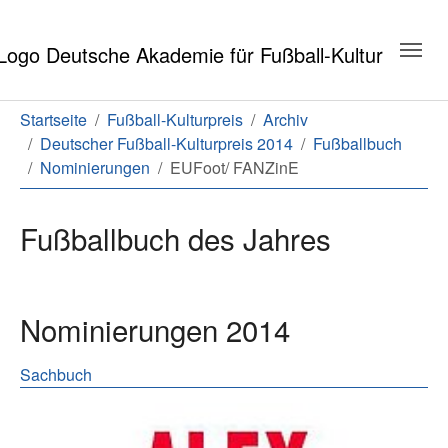
Zum Hauptinhalt springen
Zum Seitenende springen
Sie sind hier:
Startseite
Fußball-Kulturpreis
Archiv
Deutscher Fußball-Kulturpreis 2014
Fußballbuch
Nominierungen
EUFoot/ FANZinE
Fußballbuch des Jahres
Nominierungen 2014
Sachbuch