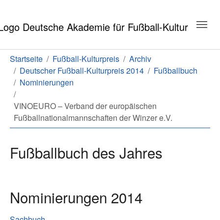
Zum Hauptinhalt springen
Zum Seitenende springen
Sie sind hier:
Startseite
Fußball-Kulturpreis
Archiv
Deutscher Fußball-Kulturpreis 2014
Fußballbuch
Nominierungen
VINOEURO – Verband der europäischen
Fußballnationalmannschaften der Winzer e.V.
Fußballbuch des Jahres
Nominierungen 2014
Sachbuch