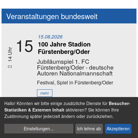
Veranstaltungen bundesweit
15.08.2026
15
100 Jahre Stadion
Fürstenberg/Oder
14 Uhr
Jubiläumspiel 1. FC
Fürstenberg/Oder - deutsche
Autoren Nationalmannschaft
Festival, Spiel
in Fürstenberg/Oder
mehr
Hallo! Könnten wir bitte einige zusätzliche Dienste für
Besucher-
Statistiken & Externen Inhalt
aktivieren? Sie können Ihre
16.08.2026
16
Zustimmung später jederzeit ändern oder zurückziehen.
11 - 17 Uhr
Bewegungstag Ball
Cookies
Einstellungen
...
Ich lehne ab
Akzeptieren
Spiel
in Nürnberg - Wöhrder Wiese
verwalten