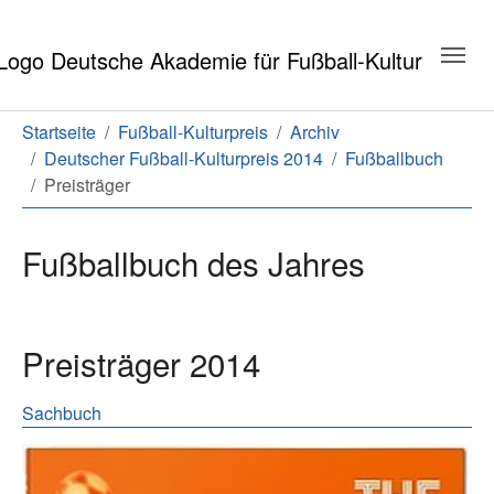
Zum Hauptinhalt springen
Zum Seitenende springen
Sie sind hier:
Startseite
Fußball-Kulturpreis
Archiv
Deutscher Fußball-Kulturpreis 2014
Fußballbuch
Preisträger
Fußballbuch des Jahres
Preisträger 2014
Sachbuch