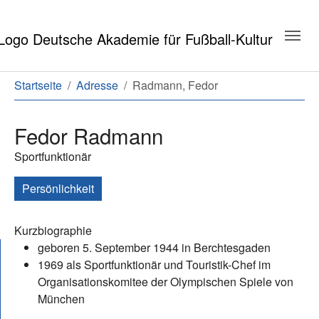
Zum Hauptinhalt springen
Zum Seitenende springen
Sie sind hier:
Startseite
Adresse
Radmann, Fedor
Fedor Radmann
Sportfunktionär
Persönlichkeit
Kurzbiographie
geboren 5. September 1944 in Berchtesgaden
1969 als Sportfunktionär und Touristik-Chef im
Organisationskomitee der Olympischen Spiele von
München