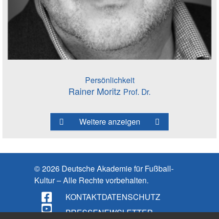
Persönlichkeit
Rainer Moritz
Prof. Dr.
Weitere anzeigen
© 2026 Deutsche Akademie für Fußball-
Kultur – Alle Rechte vorbehalten.
KONTAKT
DATENSCHUTZ
PRESSE
NEWSLETTER