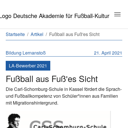
Zum Hauptinhalt springen
Zum Seitenende springen
Sie sind hier:
Startseite
Artikel
Fußball aus Fuß'es Sicht
Bildung
Lernanstoß
21. April 2021
LA-Bewerber 2021
Fußball aus Fuß'es Sicht
Die Carl-Schomburg-Schule in Kassel fördert die Sprach-
und Fußballkompetenz von Schüler*innen aus Familien
mit Migrationshintergrund.