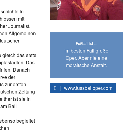
schichte in
lossen mit:
her Journalist.
chen Allgemeinen
deutschen
Fußball ist ...
im besten Fall große
 gleich das erste
Oper. Aber nie eine
mpiastadion: Das
moralische Anstalt.
inien. Danach
urve der
s zur ersten
www.fussballoper.com
eutschen Zeitung
ther ist sie in
 am Ball
ebenso begleitet
chen