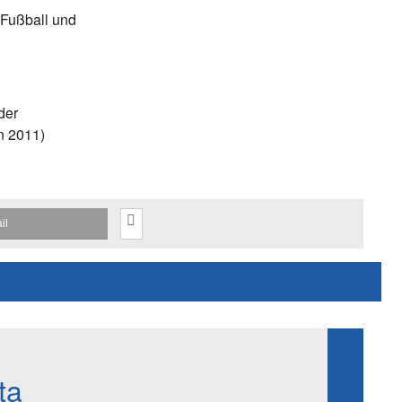
, Fußball und
der
n 2011)
il
ta