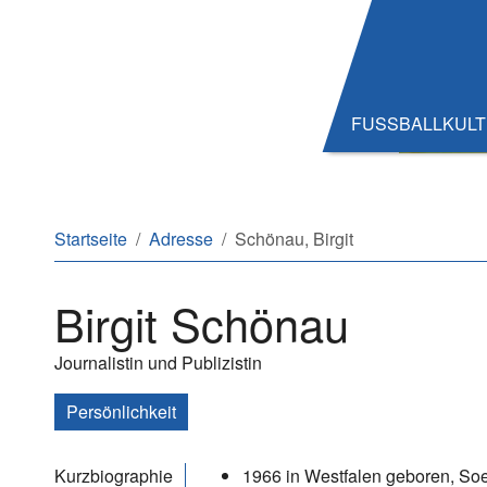
Zum Hauptinhalt springen
Zum Seitenende springen
FUSSBALLKUL
Sie sind hier:
Startseite
Adresse
Schönau, Birgit
Birgit Schönau
Journalistin und Publizistin
Persönlichkeit
Kurzbiographie
1966 in Westfalen geboren, Soe