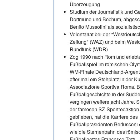
Überzeugung
Studium der Journalistik und Ge
Dortmund und Bochum, abgesch
Benito Mussolini als sozialistisc
Volontariat bei der "Westdeuts
Zeitung" (WAZ) und beim West
Rundfunk (WDR)
Zog 1990 nach Rom und erlebte
Fußballspiel im römischen Oly
WM-Finale Deutschland-Argent
öfter mal ein Stehplatz in der K
Associazione Sportiva Roma. Bi
Fußballgeschichte in der Südd
vergingen weitere acht Jahre. Sei
der famosen SZ-Sportredaktion
geblieben, hat die Karriere des
Fußballpräsidenten Berlusconi 
wie die Sternenbahn des römis
Fußballgottes Francesco Totti.