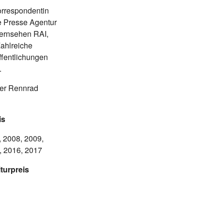
orrespondentin
e Presse Agentur
fernsehen RAI,
Zahlreiche
ffentlichungen
.
ber Rennrad
is
 2008, 2009,
, 2016, 2017
turpreis