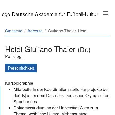
Zum Hauptinhalt springen
Zum Seitenende springen
Sie sind hier:
Startseite
Adresse
Giuliano-Thaler, Heidi
Heidi Giuliano-Thaler
(Dr.)
Politologin
Persönlichkeit
Kurzbiographie
Mitarbeiterin der Koordinationsstelle Fanprojekte bei
der dsj unter dem Dach des Deutschen Olympischen
Sportbundes
Doktoratsstudium an der Universität Wien zum
Thema „weibliche Ultras“. Mehrmonatige