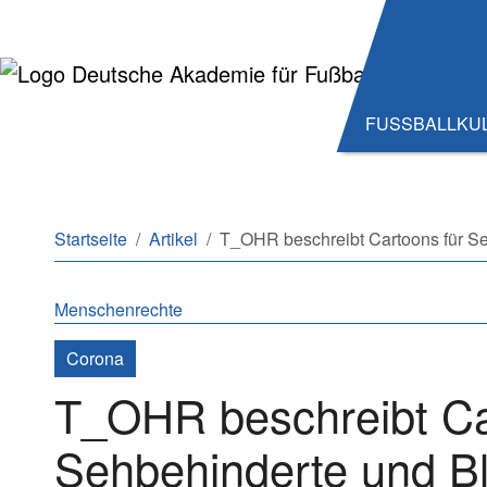
Zum Hauptinhalt springen
Zum Seitenende springen
FUSSBALLKU
Sie sind hier:
Startseite
Artikel
T_OHR beschreibt Cartoons für Se
Menschenrechte
Corona
T_OHR beschreibt Ca
Sehbehinderte und B