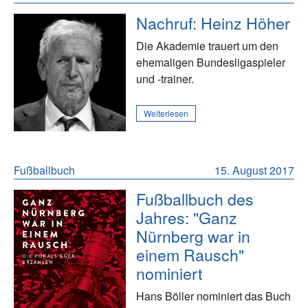
Nachruf: Heinz Höher
Die Akademie trauert um den
ehemaligen Bundesligaspieler
und -trainer.
Weiterlesen
Fußballbuch
15. August 2017
Fußballbuch des
Jahres: "Ganz
Nürnberg war in
einem Rausch"
nominiert
Hans Böller nominiert das Buch