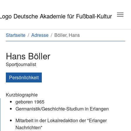
Zum Hauptinhalt springen
Zum Seitenende springen
Sie sind hier:
Startseite
Adresse
Böller, Hans
Hans Böller
Sportjournalist
Persönlichkeit
Kurzbiographie
geboren 1965
Germanistik/Geschichte-Studium in Erlangen
Mitarbeit in der Lokalredaktion der "Erlanger
Nachrichten"